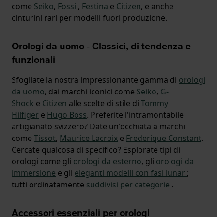
come
Seiko
,
Fossil
,
Festina
e
Citizen
, e anche
cinturini rari per modelli fuori produzione.
Orologi da uomo - Classici, di tendenza e
funzionali
Sfogliate la nostra impressionante gamma di
orologi
da uomo
, dai marchi iconici come
Seiko
,
G-
Shock
e
Citizen
alle scelte di stile di
Tommy
Hilfiger
e
Hugo Boss
. Preferite l'intramontabile
artigianato svizzero? Date un'occhiata a marchi
come
Tissot
,
Maurice Lacroix
e
Frederique Constant
.
Cercate qualcosa di specifico? Esplorate tipi di
orologi come gli
orologi da esterno
, gli
orologi da
immersione
e gli
eleganti modelli con fasi lunari
;
tutti ordinatamente
suddivisi per categorie
.
Accessori essenziali per orologi